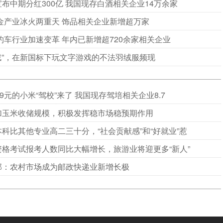
布中期分红300亿 我国现存白酒相关企业14万余家
黄金产业冰火两重天 饰品相关企业新增超万家
网约车行业加速变革 年内已新增超720余家相关企业
“绒”，在新国标下玩文字游戏的不法羽绒服频现
99元的小米“驾校”来了 我国现存驾培相关企业8.7
加玉米收储规模，积极发挥稳市场稳预期作用
科比其他专业高二三十分，“社会贡献感”和“好就业”惹
资格考试报考人数同比大幅增长，旅游业将迎更多“新人”
部：农村市场成为邮政快递业新增长极