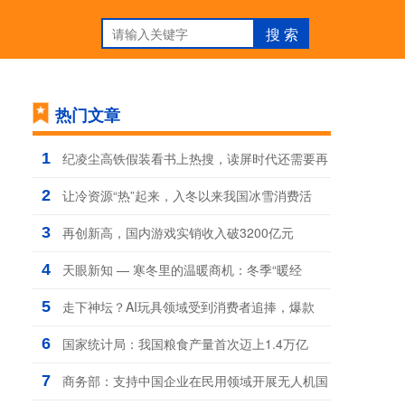
热门文章
1
纪凌尘高铁假装看书上热搜，读屏时代还需要再
2
让冷资源“热”起来，入冬以来我国冰雪消费活
3
再创新高，国内游戏实销收入破3200亿元
4
天眼新知 — 寒冬里的温暖商机：冬季“暖经
5
走下神坛？AI玩具领域受到消费者追捧，爆款
6
国家统计局：我国粮食产量首次迈上1.4万亿
7
商务部：支持中国企业在民用领域开展无人机国