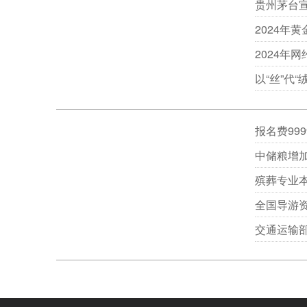
贵州茅台宣
2024年
2024年
以“丝”代
报名费99
中储粮增
殡葬专业本
全国导游
交通运输